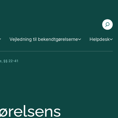
Vejledning til bekendtgørelserne
Helpdesk
se, §§ 22-41
ejledning til bekendtgørelserne
Helpdesk
r. 1. august
usdyrgodkendelsesbekendtgørelsen
Søg i helpdesksvar
usdyrgødningsbekendtgørelsen
Husdyrfonen
ørelsens