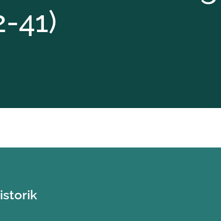
M
2-41)
Krav til placering af anlæg på hu
forhold til omgivelserne
M
Regulering af ikke-erhvervsmæss
Anmeldelse efter
husdyrgødningsbekendtgørelsen
Anmeldelse efter
husdyrgodkendelsesbekendtgøre
istorik
Godkendelse efter § 16a