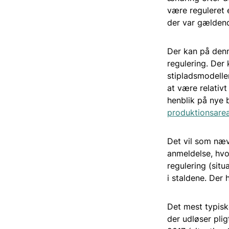
være reguleret e
der var gældend
Der kan på denn
regulering. Der
stipladsmodelle
at være relativt
henblik på nye 
produktionsare
Det vil som næv
anmeldelse, hvo
regulering (situ
i staldene. Der
Det mest typisk
der udløser plig