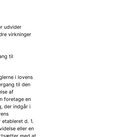
r udvider
re virkninger
ng til
glerne i lovens
ergang til den
lse af
n foretage en
, der indgår i
vens
etableret d. 1.
idelse eller en
ortsætter med at