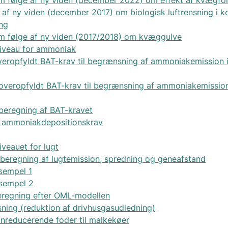
af ny viden (december 2017) om biologisk luftrensning i 
ng
om følge af ny viden (2017/2018) om kvæggulve
niveau for ammoniak
eropfyldt BAT-krav til begrænsning af ammoniakemission i 
veropfyldt BAT-krav til begrænsning af ammoniakemission 
beregning af BAT-kravet
e ammoniakdepositionskrav
iveauet for lugt
eregning af lugtemission, spredning og geneafstand
sempel 1
sempel 2
eregning efter OML-modellen
ning (reduktion af drivhusgasudledning)
nreducerende foder til malkekøer