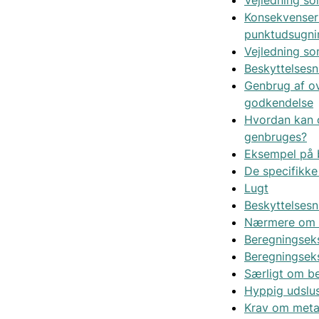
Konsekvenser 
punktudsugni
Vejledning s
Beskyttelses
Genbrug af ov
godkendelse
Hvordan kan o
genbruges?
Eksempel på 
De specifikk
Lugt
Beskyttelsesn
Nærmere om b
Beregningsek
Beregningsek
Særligt om b
Hyppig udslus
Krav om meta