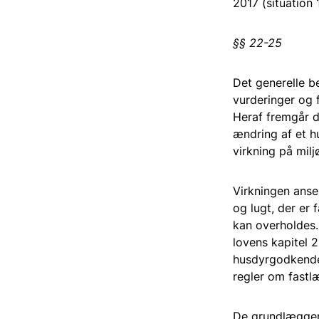
2017 (situation 1
§§ 22-25
Det generelle 
vurderinger og 
Heraf fremgår d
ændring af et h
virkning på milj
Virkningen anse
og lugt, der er
kan overholdes.
lovens kapitel 2
husdyrgodkende
regler om fastl
De grundlæggen