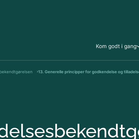
Gå til indholdet
Kom godt i gang
bekendtgørelsen
13. Generelle principper for godkendelse og tilladel
Kom godt i gang
V
Introduktion til husdyrregulering p
H
2017
H
elsesbekendtg
Oversigt over sagstyper