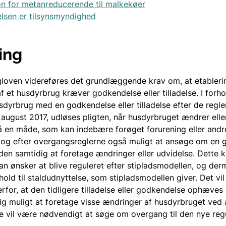
n for metanreducerende til malkekøer
lsen er tilsynsmyndighed
ing
loven videreføres det grundlæggende krav om, at etableri
af et husdyrbrug kræver godkendelse eller tilladelse. I forhol
dyrbrug med en godkendelse eller tilladelse efter de regler
 august 2017, udløses pligten, når husdyrbruget ændrer elle
 en måde, som kan indebære forøget forurening eller andre
 dog efter overgangsreglerne også muligt at ansøge om en
 uden samtidig at foretage ændringer eller udvidelse. Dette
man ønsker at blive reguleret efter stipladsmodellen, og d
forhold til staldudnyttelse, som stipladsmodellen giver. Det vi
rfor, at den tidligere tilladelse eller godkendelse ophæve
ig muligt at foretage visse ændringer af husdyrbruget ved
e vil være nødvendigt at søge om overgang til den nye regu