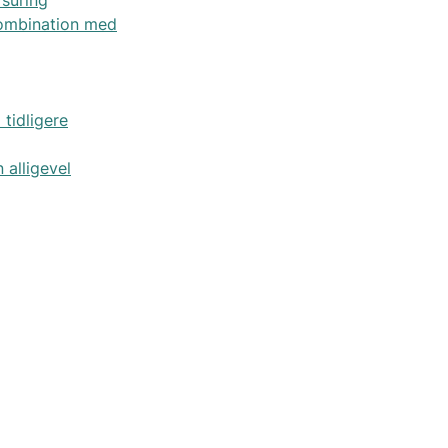
kombination med
tidligere
alligevel