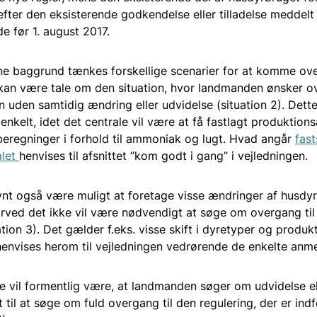
fter den eksisterende godkendelse eller tilladelse meddelt 
e før 1. august 2017.
e baggrund tænkes forskellige scenarier for at komme ov
 kan være tale om den situation, hvor landmanden ønsker ov
n uden samtidig ændring eller udvidelse (situation 2). Dett
 enkelt, idet det centrale vil være at få fastlagt produktion
beregninger i forhold til ammoniak og lugt. Hvad angår
fast
alet
henvises til afsnittet ”kom godt i gang” i vejledningen.
nt også være muligt at foretage visse ændringer af husdy
rved det ikke vil være nødvendigt at søge om overgang til
ation 3). Det gælder f.eks. visse skift i dyretyper og produk
 henvises herom til vejledningen vedrørende de enkelte anm
e vil formentlig være, at landmanden søger om udvidelse el
t til at søge om fuld overgang til den regulering, der er indf