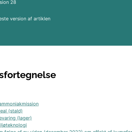
sion 28
Tilladelse efter § 16b
ste version af artiklen
Påbud, forbud og revurdering
Særligt om pligt til godkendelses
tilladelseskrav
sfortegnelse
Tilsyn
Kortgrundlag der anvendes i regu
 ammoniakmission
eal (stald)
Vejledning vedrørende ammoniakf
varing (lager)
iljøteknologi
m følge af ny viden (december 2022) om effekt af kvægfor