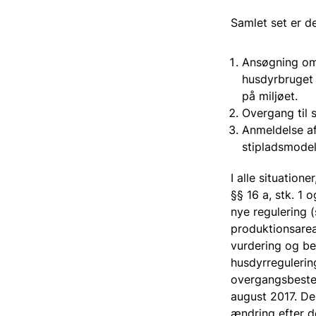
Samlet set er d
Ansøgning om 
husdyrbruget 
på miljøet.
Overgang til 
Anmeldelse af
stipladsmodel
I alle situation
§§ 16 a, stk. 1 o
nye regulering (
produktionsarea
vurdering og ber
husdyrregulering
overgangsbestem
august 2017. De
ændring efter d