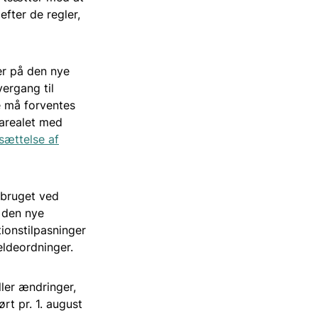
efter de regler,
er på den nye
ergang til
e må forventes
sarealet med
sættelse af
rbruget ved
 den nye
tionstilpasninger
eldeordninger.
ler ændringer,
ørt pr. 1. august