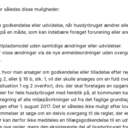
er således disse muligheder:
godkendelse eller udvidelse, når husdyrbruget ændrer elle
på en måde, som kan indebære forøget forurening eller and
stipladsmodel uden samtidige ændringer eller udvidelser.
 visse ændringer via de nye anmeldeordninger uden overga
.
er, hvor man ansøger om godkendelse eller tilladelse efter re
g 2, eller § 16 b, stk. 1, vil der skulle ansøges om en fuld ov
situation 1 og 2 ovenfor), dvs. der skal foretages en opgøre
ler for hele husdyrbruget med henblik på, at kommunen ka
egning af alle miljøpåvirkninger ud fra det faglige grundlag
en efter 1. august 2017. Det er således ikke muligt efter lo
melser at søge om en delvis overgang til de regler, der er 
r kan derfor ikke meddeles en tillægsgodkendelse til en udv
e nye regler, mens den eksisterende del af husdyrbruget f