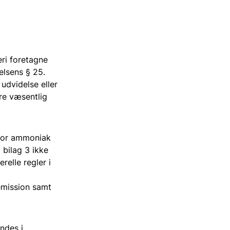
ri foretagne
elsens § 25.
udvidelse eller
re væsentlig
e for ammoniak
 bilag 3 ikke
elle regler i
mission samt
ndes i