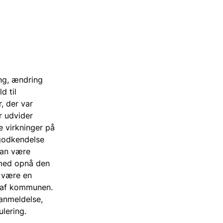
ng, ændring
d til
, der var
r udvider
 virkninger på
 godkendelse
 kan være
ermed opnå den
l være en
s af kommunen.
 anmeldelse,
lering.