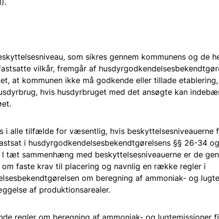
).
beskyttelsesniveau, som sikres gennem kommunens og de he
fastsatte vilkår, fremgår af husdyrgodkendelsesbekendtgør
et, at kommunen ikke må godkende eller tillade etablering, 
usdyrbrug, hvis husdyrbruget med det ansøgte kan indebæ
øet.
s i alle tilfælde for væsentlig, hvis beskyttelsesniveauern
 fastsat i husdyrgodkendelsesbekendtgørelsens §§ 26-34 og
 I tæt sammenhæng med beskyttelsesniveauerne er de gener
 om faste krav til placering og navnlig en række regler i
lsesbekendtgørelsen om beregning af ammoniak- og lugte
æggelse af produktionsarealer.
de regler om beregning af ammoniak- og lugtemissioner fi