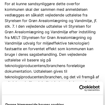
For at kunne sandsynliggøre dette overfor
kommunen skal der sammen med anmeldelsen
vedlægges en såkaldt vejledende udtalelse fra
Styrelsen for Grøn Arealomlægning og Vandmiljø, jf.
stk. 7. I den vejledende udtalelse vil Styrelsen for
Grøn Arealomlægning og Vandmiljø efter indstilling
fra MELT (Styrelsen for Grøn Arealomlægning og
Vandmiljø udvalg for miljøeffektive teknologier)
fastsætte en forventet effekt som kommunen kan
bruge i deres sagsbehandling. Den vejledende
udtalelse vil basere sig på
teknologiproducentens/branchens foreløbige
dokumentation. Udtalelsen gives til
teknologiproducenten/branchen, og det vil fremgå af
udtalelsen, hvilken lokalitet (adresse) den omfatter. I
den vejledende udtalelse vil der desuden være en
vejledning til kommunen om det nærmere indhold af
udtalelsen, som kan anvendes i den konkrete sag.
Denne hjemmeside bruger cookies
Styrelsen for Grøn Arealomlægning og Vandmiljø