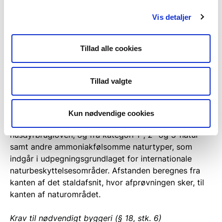
husdyrbruget, forudsat at der inden for en afstand af
200 m fra denne beboelse ligger mindst 7
Vis detaljer
beboelsesbygninger uden landbrugspligt, som ikke er
ejet af den ansvarlige for driften af husdyrbruget. Om
Tillad alle cookies
forståelsen af samlet bebyggelse henvises i øvrigt
til
vejledningen til kapitel 13
om § 32 og svar fra
Helpdesken af 8. november 2017
om samlet
Tillad valgte
bebyggelse
.
Endvidere skal afprøvningen ske mindst 100 m fra de
Kun nødvendige cookies
områder, der er nævnt i § 6, stk. 1, nr. 1-2, i
husdyrbrugloven, og fra kategori 1-, 2- og 3-natur
samt andre ammoniakfølsomme naturtyper, som
indgår i udpegningsgrundlaget for internationale
naturbeskyttelsesområder. Afstanden beregnes fra
kanten af det staldafsnit, hvor afprøvningen sker, til
kanten af naturområdet.
Krav til nødvendigt byggeri (§ 18, stk. 6)